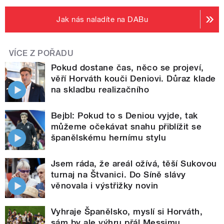
Jak nás naladíte na DABu
VÍCE Z POŘADU
Pokud dostane čas, něco se projeví,
věří Horváth kouči Deniovi. Důraz klade
na skladbu realizačního
Bejbl: Pokud to s Deniou vyjde, tak
můžeme očekávat snahu přiblížit se
španělskému hernímu stylu
Jsem ráda, že areál ožívá, těší Sukovou
turnaj na Štvanici. Do Síně slávy
věnovala i výstřižky novin
Vyhraje Španělsko, myslí si Horváth,
sám by ale výhru přál Messimu.