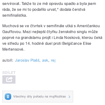
servírovat. Takže to ze mě opravdu spadlo a byla jsem
ráda, že se mi to podařilo urvat,“ dodala čerstvá
semifinalistka.
Muchová se ve čtvrtek v semifinále utká s Američankou
Gauffovou. Mezi nejlepší čtyřku ženského singlu může
poprvé na grandslamu projít i Linda Nosková, kterou čeká
ve středu po 14. hodině duel proti Belgičance
Elise
Mertensové
.
autoři:
Jaroslav Plašil
,
ask
,
rej
Všechny díly pořadu na mujRozhlas