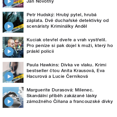
Jan Novotný
Petr Hudský: Hrubý pytel, hrubá
záplata. Dvě duchařské detektivky od
scenáristy Kriminálky Anděl
Kuciak otevřel dveře a vrah vystřelil.
Pro peníze si pak dojel k muži, který ho
práskl policii
Paula Hawkins: Dívka ve vlaku. Krimi
bestseller čtou Anita Krausová, Eva
Hacurová a Lucie Černíková
Marguerite Durasová: Milenec.
Skandální příběh zakázané lásky
zámožného Číňana a francouzské dívky