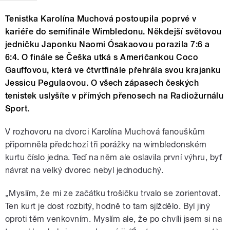
Tenistka Karolína Muchová postoupila poprvé v
kariéře do semifinále Wimbledonu. Někdejší světovou
jedničku Japonku Naomi Ósakaovou porazila 7:6 a
6:4. O finále se Češka utká s Američankou Coco
Gauffovou, která ve čtvrtfinále přehrála svou krajanku
Jessicu Pegulaovou. O všech zápasech českých
tenistek uslyšíte v přímých přenosech na Radiožurnálu
Sport.
V rozhovoru na dvorci Karolína Muchová fanouškům
připomněla předchozí tři porážky na wimbledonském
kurtu číslo jedna. Teď na něm ale oslavila první výhru, byť
návrat na velký dvorec nebyl jednoduchý.
„Myslím, že mi ze začátku trošičku trvalo se zorientovat.
Ten kurt je dost rozbitý, hodně to tam sjíždělo. Byl jiný
oproti těm venkovním. Myslím ale, že po chvíli jsem si na