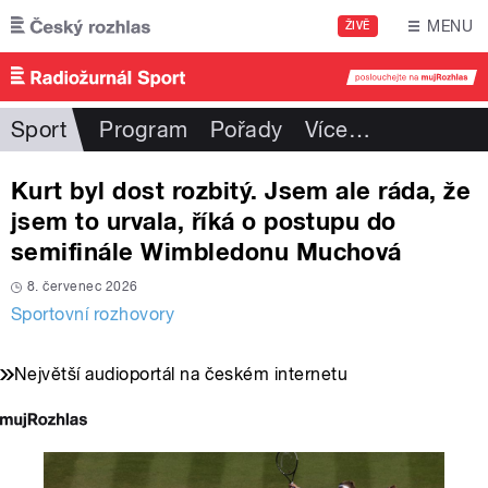
Přejít k hlavnímu obsahu
MENU
ŽIVĚ
Sport
Program
Pořady
Více
…
Kurt byl dost rozbitý. Jsem ale ráda, že
jsem to urvala, říká o postupu do
semifinále Wimbledonu Muchová
8. červenec 2026
Sportovní rozhovory
Největší audioportál na českém internetu