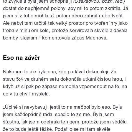
to zvykla a byla jsem schopná ji
(Ósakaovou, pozn. red.)
dostat do nepříjemné polohy, aby mi to potom zkrátila. Já
jsem si z toho mohla už potom něco zahrát nebo tvořit.
Ale nebyl tam určitě tak velký prostor pro tvoření hry jako
třeba v minulém kole, protože servírovala skvěle a dávala
bomby k lajnám,“ komentovala zápas Muchová.
Eso na závěr
Nakonec to ale byla ona, kdo podával dokonaleji. Za
stavu 5:4 ve druhém setu dokončila utkání čistou hrou, i
když už si pak po zápase nemohla vzpomenout na to, na
co v tu chvíli myslela.
„Úplně si nevybavuji, jestli to na mečbol bylo eso. Byla
jsem každopádně ráda, spadlo to ze mě. Byla jsem
šťastná, jak jsem odehrála ten gem, protože jsem věděla,
že to bude ještě těžké. Podařilo se mi tam skvěle