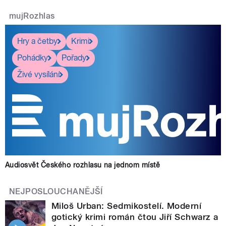
mujRozhlas
Hry a četby
Krimi
Pohádky
Pořady
Živé vysílání
Audiosvět Českého rozhlasu na jednom místě
NEJPOSLOUCHANĚJŠÍ
Miloš Urban: Sedmikostelí. Moderní
gotický krimi román čtou Jiří Schwarz a