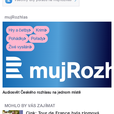
mujRozhlas
Hry a četby
Krimi
Pohádky
Pořady
Živé vysílání
Audiosvět Českého rozhlasu na jednom místě
MOHLO BY VÁS ZAJÍMAT
Cink: Tour de France byla zlomová