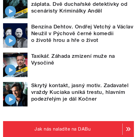
záplata. Dvě duchařské detektivky od
scenáristy Kriminálky Anděl
Benzína Dehtov. Ondřej Vetchý a Václav
Neužil v Pýchově černé komedii
o životě hrou a hře o život
Taxikář. Záhada zmizení muže na
Vysočině
Skrytý kontakt, jasný motiv. Zadavatel
vraždy Kuciaka uniká trestu, hlavním
podezřelým je dál Kočner
Jak nás naladíte na DABu