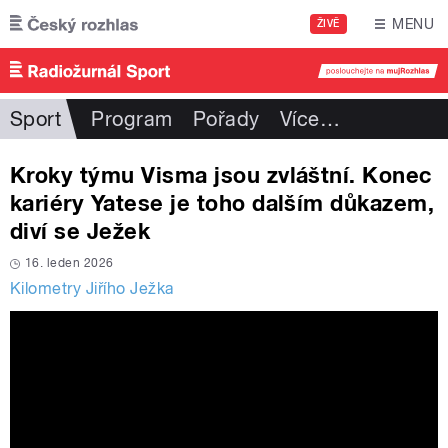
Přejít k hlavnímu obsahu
MENU
ŽIVĚ
Sport
Program
Pořady
Více
…
Kroky týmu Visma jsou zvláštní. Konec
kariéry Yatese je toho dalším důkazem,
diví se Ježek
16. leden 2026
Kilometry Jiřího Ježka