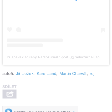
Příspěvek sdílený Radiožurnál Sport (@radiozurnal_sport)
autoři:
Jiří Ježek
,
Karel Janů
,
Martin Charvát
,
rej
Všechny díly pořadu na mujRozhlas