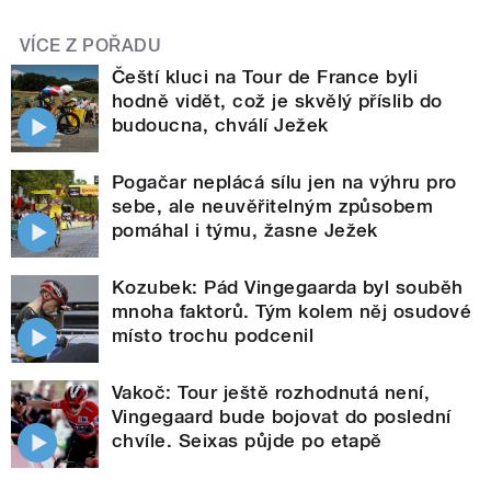
VÍCE Z POŘADU
Čeští kluci na Tour de France byli
hodně vidět, což je skvělý příslib do
budoucna, chválí Ježek
Pogačar neplácá sílu jen na výhru pro
sebe, ale neuvěřitelným způsobem
pomáhal i týmu, žasne Ježek
Kozubek: Pád Vingegaarda byl souběh
mnoha faktorů. Tým kolem něj osudové
místo trochu podcenil
Vakoč: Tour ještě rozhodnutá není,
Vingegaard bude bojovat do poslední
chvíle. Seixas půjde po etapě