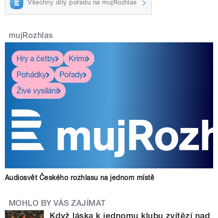
Všechny díly pořadu na mujRozhlas
mujRozhlas
Hry a četby
Krimi
Pohádky
Pořady
Živé vysílání
Audiosvět Českého rozhlasu na jednom místě
MOHLO BY VÁS ZAJÍMAT
Když láska k jednomu klubu zvítězí nad