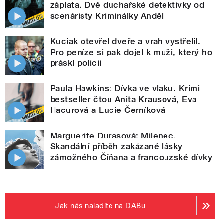
záplata. Dvě duchařské detektivky od
scenáristy Kriminálky Anděl
Kuciak otevřel dveře a vrah vystřelil.
Pro peníze si pak dojel k muži, který ho
práskl policii
Paula Hawkins: Dívka ve vlaku. Krimi
bestseller čtou Anita Krausová, Eva
Hacurová a Lucie Černíková
Marguerite Durasová: Milenec.
Skandální příběh zakázané lásky
zámožného Číňana a francouzské dívky
Jak nás naladíte na DABu