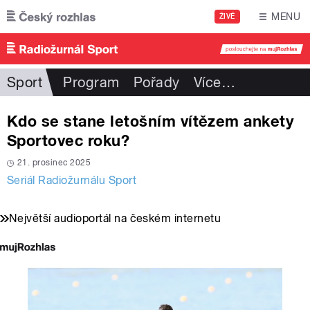
Přejít k hlavnímu obsahu
MENU
ŽIVĚ
Sport
Program
Pořady
Více
…
Kdo se stane letošním vítězem ankety
Sportovec roku?
21. prosinec 2025
Seriál Radiožurnálu Sport
Největší audioportál na českém internetu