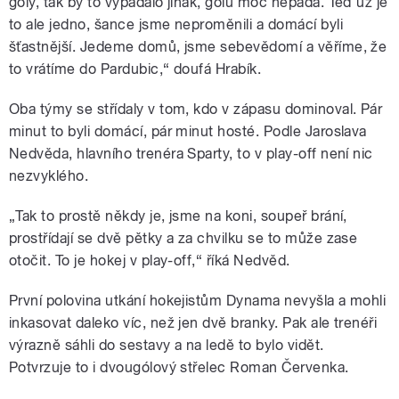
góly, tak by to vypadalo jinak, gólů moc nepadá. Teď už je
to ale jedno, šance jsme neproměnili a domácí byli
šťastnější. Jedeme domů, jsme sebevědomí a věříme, že
to vrátíme do Pardubic,“ doufá Hrabík.
Oba týmy se střídaly v tom, kdo v zápasu dominoval. Pár
minut to byli domácí, pár minut hosté. Podle Jaroslava
Nedvěda, hlavního trenéra Sparty, to v play-off není nic
nezvyklého.
„Tak to prostě někdy je, jsme na koni, soupeř brání,
prostřídají se dvě pětky a za chvilku se to může zase
otočit. To je hokej v play-off,“ říká Nedvěd.
První polovina utkání hokejistům Dynama nevyšla a mohli
inkasovat daleko víc, než jen dvě branky. Pak ale trenéři
výrazně sáhli do sestavy a na ledě to bylo vidět.
Potvrzuje to i dvougólový střelec Roman Červenka.