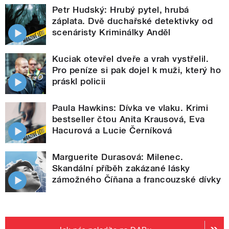
Petr Hudský: Hrubý pytel, hrubá
záplata. Dvě duchařské detektivky od
scenáristy Kriminálky Anděl
Kuciak otevřel dveře a vrah vystřelil.
Pro peníze si pak dojel k muži, který ho
práskl policii
Paula Hawkins: Dívka ve vlaku. Krimi
bestseller čtou Anita Krausová, Eva
Hacurová a Lucie Černíková
Marguerite Durasová: Milenec.
Skandální příběh zakázané lásky
zámožného Číňana a francouzské dívky