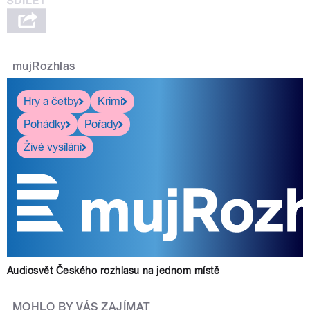
mujRozhlas
Hry a četby
Krimi
Pohádky
Pořady
Živé vysílání
Audiosvět Českého rozhlasu na jednom místě
MOHLO BY VÁS ZAJÍMAT