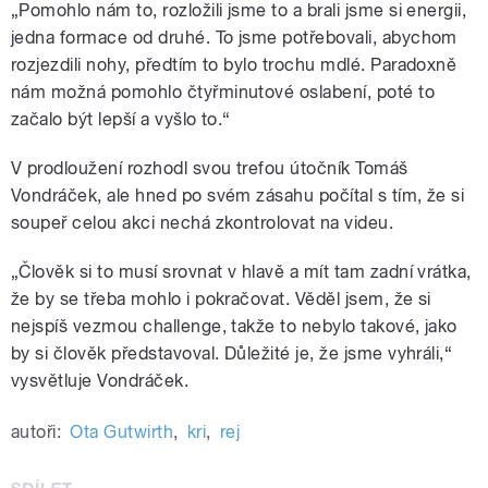
„Pomohlo nám to, rozložili jsme to a brali jsme si energii,
jedna formace od druhé. To jsme potřebovali, abychom
rozjezdili nohy, předtím to bylo trochu mdlé. Paradoxně
nám možná pomohlo čtyřminutové oslabení, poté to
začalo být lepší a vyšlo to.“
V prodloužení rozhodl svou trefou útočník Tomáš
Vondráček, ale hned po svém zásahu počítal s tím, že si
soupeř celou akci nechá zkontrolovat na videu.
„Člověk si to musí srovnat v hlavě a mít tam zadní vrátka,
že by se třeba mohlo i pokračovat. Věděl jsem, že si
nejspíš vezmou challenge, takže to nebylo takové, jako
by si člověk představoval. Důležité je, že jsme vyhráli,“
vysvětluje Vondráček.
autoři:
Ota Gutwirth
,
kri
,
rej