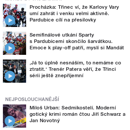
Procházka: Třinec ví, že Karlovy Vary
umí zahrát i venku velmi aktivně.
Pardubice cílí na přesilovky
Semifinálové utkání Sparty
s Pardubicemi skončilo šarvátkou.
Emoce k play-off patří, myslí si Mandát
‚Já to úplně nesnáším, to nemáme co
ztratit.‘ Trenér Patera věří, že Třinci
sérii ještě znepříjemní
NEJPOSLOUCHANĚJŠÍ
Miloš Urban: Sedmikostelí. Moderní
gotický krimi román čtou Jiří Schwarz a
Jan Novotný