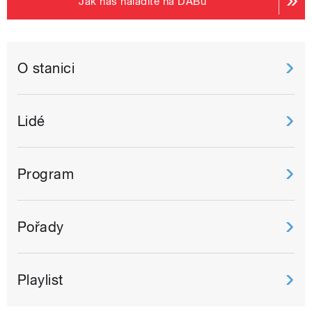
Jak nás naladíte na DABu
O stanici
Lidé
Program
Pořady
Playlist