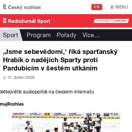
Přejít k hlavnímu obsahu
MENU
ŽIVĚ
Sport
Program
Pořady
Více
…
‚Jsme sebevědomí,‘ říká sparťanský
Hrabík o nadějích Sparty proti
Pardubicím v šestém utkáním
12. duben 2026
Největší audioportál na českém internetu