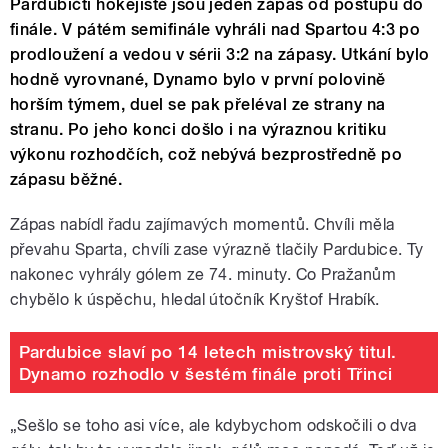
Pardubičtí hokejisté jsou jeden zápas od postupu do
finále. V pátém semifinále vyhráli nad Spartou 4:3 po
prodloužení a vedou v sérii 3:2 na zápasy. Utkání bylo
hodně vyrovnané, Dynamo bylo v první polovině
horším týmem, duel se pak přeléval ze strany na
stranu. Po jeho konci došlo i na výraznou kritiku
výkonu rozhodčích, což nebývá bezprostředně po
zápasu běžné.
Zápas nabídl řadu zajímavých momentů. Chvíli měla
převahu Sparta, chvíli zase výrazně tlačily Pardubice. Ty
nakonec vyhrály gólem ze 74. minuty. Co Pražanům
chybělo k úspěchu, hledal útočník Kryštof Hrabík.
Pardubice slaví po 14 letech mistrovský titul.
Dynamo rozhodlo v šestém finále proti Třinci
„Sešlo se toho asi více, ale kdybychom odskočili o dva