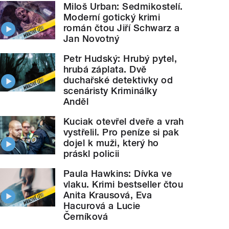
Miloš Urban: Sedmikostelí.
Moderní gotický krimi
román čtou Jiří Schwarz a
Jan Novotný
Petr Hudský: Hrubý pytel,
hrubá záplata. Dvě
duchařské detektivky od
scenáristy Kriminálky
Anděl
Kuciak otevřel dveře a vrah
vystřelil. Pro peníze si pak
dojel k muži, který ho
práskl policii
Paula Hawkins: Dívka ve
vlaku. Krimi bestseller čtou
Anita Krausová, Eva
Hacurová a Lucie
Černíková