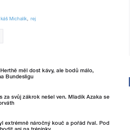
káš Michalík
,
rej
Herthě měl dost kávy, ale bodů málo,
na Bundesligu
 za svůj zákrok nešel ven. Mladík Azaka se
orváth
yl extrémně náročný kouč a pořád řval. Pod
hodit ani na tréninky