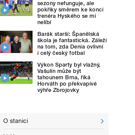
sezony nefunguje, ale
pokřiky směrem ke konci
trenéra Hyského se mi
nelíbí
Barák starší: Španělská
škola je fantastická. Záleží
na tom, zda Denia ovlivní
i celý český fotbal
Výkon Sparty byl vlažný,
Vašulín může být
tahounem Brna, říká
Horváth po překvapivé
výhře Zbrojovky
O stanici