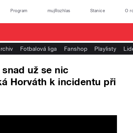
Program
mujRozhlas
Stanice
O r
rchiv
Fotbalová liga
Fanshop
Playlisty
Lid
 snad už se nic
á Horváth k incidentu při