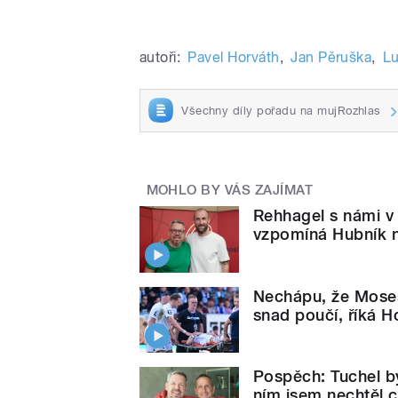
autoři:
Pavel Horváth
,
Jan Pěruška
,
Lu
Všechny díly pořadu na mujRozhlas
MOHLO BY VÁS ZAJÍMAT
Rehhagel s námi v 
vzpomíná Hubník 
Nechápu, že Moses
snad poučí, říká H
Pospěch: Tuchel b
ním jsem nechtěl c