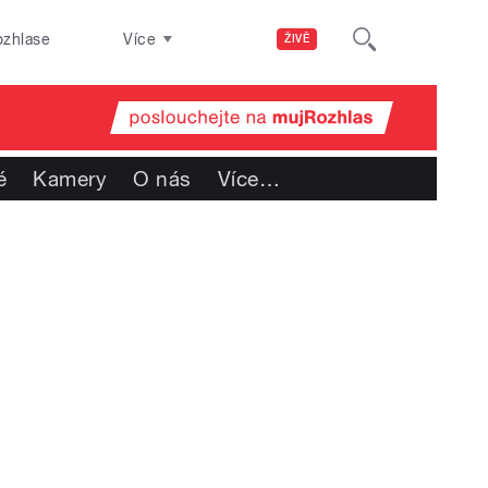
ozhlase
Více
ŽIVĚ
é
Kamery
O nás
Více
…