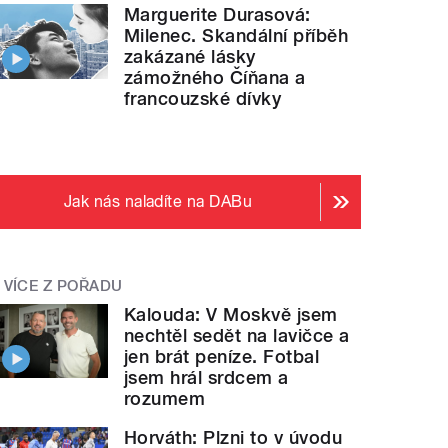
Marguerite Durasová:
Milenec. Skandální příběh
zakázané lásky
zámožného Číňana a
francouzské dívky
Jak nás naladíte na DABu
VÍCE Z POŘADU
Kalouda: V Moskvě jsem
nechtěl sedět na lavičce a
jen brát peníze. Fotbal
jsem hrál srdcem a
rozumem
Horváth: Plzni to v úvodu