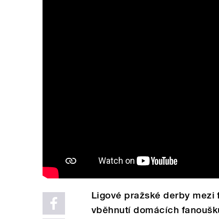
Ligové pražské derby mezi f
vběhnutí domácích fanoušků