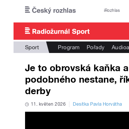
Přejít k hlavnímu obsahu
iRozhlas
Sport
Program
Pořady
Audioa
Je to obrovská kaňka a
podobného nestane, řík
derby
11. květen 2026
Desítka Pavla Horvátha