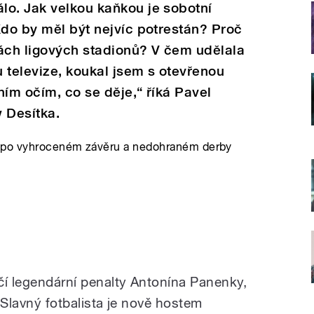
lo. Jak velkou kaňkou je sobotní
Kdo by měl být nejvíc potrestán? Proč
nách ligových stadionů? V čem udělala
 televize, koukal jsem s otevřenou
ním očím, co se děje,“ říká Pavel
 Desítka.
a po vyhroceném závěru a nedohraném derby
čí legendární penalty Antonína Panenky,
. Slavný fotbalista je nově hostem