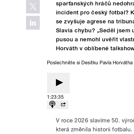
sparťanských hráčů nedohrá
incident pro český fotbal? 
se zvyšuje agrese na tribu
Slavia chybu? „Seděl jsem u
pusou a nemohl uvěřit vlast
Horváth v oblíbené talkshow
Poslechněte si Desítku Pavla Horváth
1:23:35
V roce 2026 slavíme 50. výro
která změnila historii fotbalu