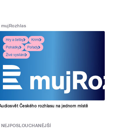
mujRozhlas
Hry a četby
Krimi
Pohádky
Pořady
Živé vysílání
Audiosvět Českého rozhlasu na jednom místě
NEJPOSLOUCHANĚJŠÍ