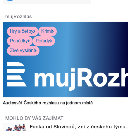
mujRozhlas
Hry a četby
Krimi
Pohádky
Pořady
Živé vysílání
Audiosvět Českého rozhlasu na jednom místě
MOHLO BY VÁS ZAJÍMAT
Facka od Slovinců, zní z českého týmu.