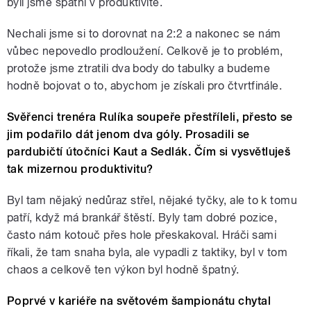
byli jsme špatní v produktivitě.
Nechali jsme si to dorovnat na 2:2 a nakonec se nám
vůbec nepovedlo prodloužení. Celkově je to problém,
protože jsme ztratili dva body do tabulky a budeme
hodně bojovat o to, abychom je získali pro čtvrtfinále.
Svěřenci trenéra Rulíka soupeře přestříleli, přesto se
jim podařilo dát jenom dva góly. Prosadili se
pardubičtí útočníci Kaut a Sedlák. Čím si vysvětluješ
tak mizernou produktivitu?
Byl tam nějaký nedůraz střel, nějaké tyčky, ale to k tomu
patří, když má brankář štěstí. Byly tam dobré pozice,
často nám kotouč přes hole přeskakoval. Hráči sami
říkali, že tam snaha byla, ale vypadli z taktiky, byl v tom
chaos a celkově ten výkon byl hodně špatný.
Poprvé v kariéře na světovém šampionátu chytal