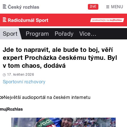
Přejít k hlavnímu obsahu
MENU
ŽIVĚ
Sport
Program
Pořady
Více
…
Jde to napravit, ale bude to boj, věří
expert Procházka českému týmu. Byl
v tom chaos, dodává
17. květen 2026
Sportovní rozhovory
Největší audioportál na českém internetu