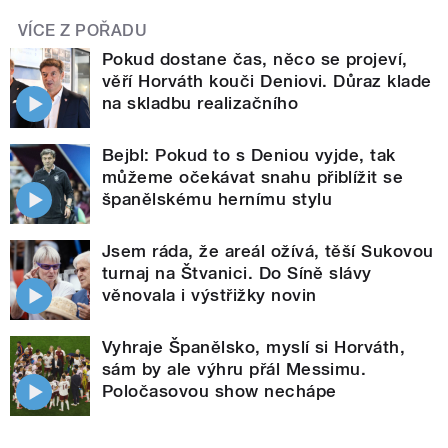
VÍCE Z POŘADU
Pokud dostane čas, něco se projeví,
věří Horváth kouči Deniovi. Důraz klade
na skladbu realizačního
Bejbl: Pokud to s Deniou vyjde, tak
můžeme očekávat snahu přiblížit se
španělskému hernímu stylu
Jsem ráda, že areál ožívá, těší Sukovou
turnaj na Štvanici. Do Síně slávy
věnovala i výstřižky novin
Vyhraje Španělsko, myslí si Horváth,
sám by ale výhru přál Messimu.
Poločasovou show nechápe