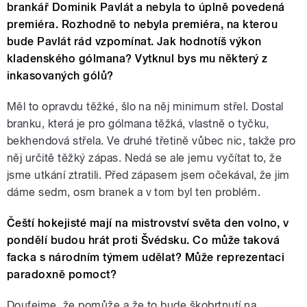
brankář Dominik Pavlát a nebyla to úplně povedená
premiéra. Rozhodně to nebyla premiéra, na kterou
bude Pavlát rád vzpomínat. Jak hodnotíš výkon
kladenského gólmana? Vytknul bys mu některý z
inkasovaných gólů?
Měl to opravdu těžké, šlo na něj minimum střel. Dostal
branku, která je pro gólmana těžká, vlastně o tyčku,
bekhendová střela. Ve druhé třetině vůbec nic, takže pro
něj určitě těžký zápas. Nedá se ale jemu vyčítat to, že
jsme utkání ztratili. Před zápasem jsem očekával, že jim
dáme sedm, osm branek a v tom byl ten problém.
Čeští hokejisté mají na mistrovství světa den volno, v
pondělí budou hrát proti Švédsku. Co může taková
facka s národním týmem udělat? Může reprezentaci
paradoxně pomoct?
Doufejme, že pomůže a že to bude škobrtnutí na