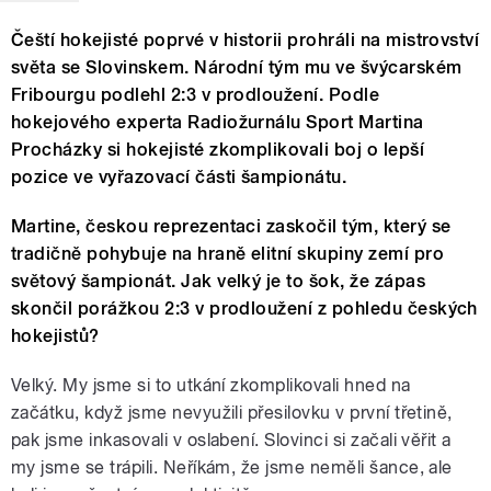
Čeští hokejisté poprvé v historii prohráli na mistrovství
světa se Slovinskem. Národní tým mu ve švýcarském
Fribourgu podlehl 2:3 v prodloužení. Podle
hokejového experta Radiožurnálu Sport Martina
Procházky si hokejisté zkomplikovali boj o lepší
pozice ve vyřazovací části šampionátu.
Martine, českou reprezentaci zaskočil tým, který se
tradičně pohybuje na hraně elitní skupiny zemí pro
světový šampionát. Jak velký je to šok, že zápas
skončil porážkou 2:3 v prodloužení z pohledu českých
hokejistů?
Velký. My jsme si to utkání zkomplikovali hned na
začátku, když jsme nevyužili přesilovku v první třetině,
pak jsme inkasovali v oslabení. Slovinci si začali věřit a
my jsme se trápili. Neříkám, že jsme neměli šance, ale