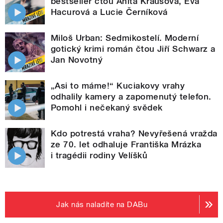
bestseller čtou Anita Krausová, Eva
Hacurová a Lucie Černíková
Miloš Urban: Sedmikostelí. Moderní
gotický krimi román čtou Jiří Schwarz a
Jan Novotný
„Asi to máme!“ Kuciakovy vrahy
odhalily kamery a zapomenutý telefon.
Pomohl i nečekaný svědek
Kdo potrestá vraha? Nevyřešená vražda
ze 70. let odhaluje Františka Mrázka
i tragédii rodiny Velíšků
Jak nás naladíte na DABu