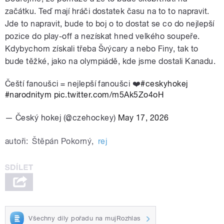
začátku. Teď mají hráči dostatek času na to to napravit.
Jde to napravit, bude to boj o to dostat se co do nejlepší
pozice do play-off a nezískat hned velkého soupeře.
Kdybychom získali třeba Švýcary a nebo Finy, tak to
bude těžké, jako na olympiádě, kde jsme dostali Kanadu.
Čeští fanoušci = nejlepší fanoušci ❤️
#ceskyhokej
#narodnitym
pic.twitter.com/m5Ak5Zo4oH
— Český hokej (@czehockey)
May 17, 2026
autoři:
Štěpán Pokorný
,
rej
Všechny díly pořadu na mujRozhlas