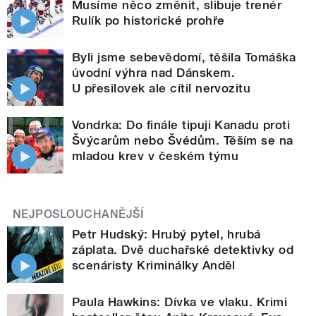
Musíme něco změnit, slibuje trenér
Rulík po historické prohře
Byli jsme sebevědomí, těšila Tomáška
úvodní výhra nad Dánskem.
U přesilovek ale cítil nervozitu
Vondrka: Do finále tipuji Kanadu proti
Švýcarům nebo Švédům. Těším se na
mladou krev v českém týmu
NEJPOSLOUCHANĚJŠÍ
Petr Hudský: Hrubý pytel, hrubá
záplata. Dvě duchařské detektivky od
scenáristy Kriminálky Anděl
Paula Hawkins: Dívka ve vlaku. Krimi