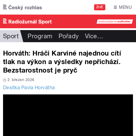
Přejít k hlavnímu obsahu
MENU
ŽIVĚ
Sport
Program
Pořady
Více
…
Horváth: Hráči Karviné najednou cítí
tlak na výkon a výsledky nepřichází.
Bezstarostnost je pryč
2. březen 2026
Desítka Pavla Horvátha