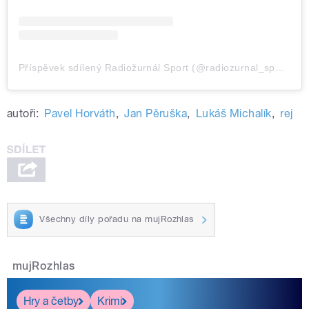
Příspěvek sdílený Radiožurnál Sport (@radiozurnal_sport)
autoři:
Pavel Horváth
,
Jan Pěruška
,
Lukáš Michalík
,
rej
Všechny díly pořadu na mujRozhlas
mujRozhlas
Hry a četby
Krimi