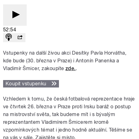
52:54
Vstupenky na další živou akci Desítky Pavla Horvátha,
kde bude (30. března v Praze) i Antonín Panenka a
Vladimír Šmicer, zakoupíte
zde.
.
Koupit vstupenku
Vzhledem k tomu, že česká fotbalová reprezentace hraje
ve čtvrtek 26. března v Praze proti Irsku baráž o postup
na mistrovství světa, tak budeme mít i s bývalým
reprezentantem Vladimírem Šmicerem kromě
vzpomínkových témat i jedno hodně aktuální. Těšíme se
na vás v sále. Zajistěte si místo.