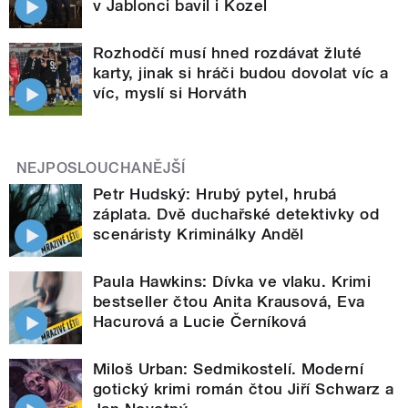
v Jablonci bavil i Kozel
Rozhodčí musí hned rozdávat žluté
karty, jinak si hráči budou dovolat víc a
víc, myslí si Horváth
NEJPOSLOUCHANĚJŠÍ
Petr Hudský: Hrubý pytel, hrubá
záplata. Dvě duchařské detektivky od
scenáristy Kriminálky Anděl
Paula Hawkins: Dívka ve vlaku. Krimi
bestseller čtou Anita Krausová, Eva
Hacurová a Lucie Černíková
Miloš Urban: Sedmikostelí. Moderní
gotický krimi román čtou Jiří Schwarz a