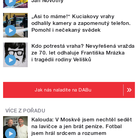
Jan Novotný
„Asi to máme!“ Kuciakovy vrahy
odhalily kamery a zapomenutý telefon.
Pomohl i nečekaný svědek
Kdo potrestá vraha? Nevyřešená vražda
ze 70. let odhaluje Františka Mrázka
i tragédii rodiny Velíšků
Jak nás naladíte na DABu
VÍCE Z POŘADU
Kalouda: V Moskvě jsem nechtěl sedět
na lavičce a jen brát peníze. Fotbal
jsem hrál srdcem a rozumem