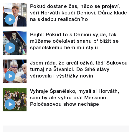
Pokud dostane čas, něco se projeví,
věří Horváth kouči Deniovi. Důraz klade
na skladbu realizačního
Bejbl: Pokud to s Deniou vyjde, tak
můžeme očekávat snahu přiblížit se
španělskému hernímu stylu
Jsem ráda, že areál ožívá, těší Sukovou
turnaj na Štvanici. Do Síně slávy
věnovala i výstřižky novin
Vyhraje Španělsko, myslí si Horváth,
sám by ale výhru přál Messimu.
Poločasovou show nechápe