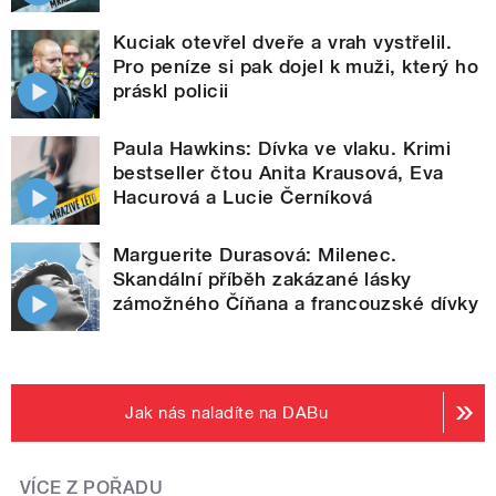
Kuciak otevřel dveře a vrah vystřelil.
Pro peníze si pak dojel k muži, který ho
práskl policii
Paula Hawkins: Dívka ve vlaku. Krimi
bestseller čtou Anita Krausová, Eva
Hacurová a Lucie Černíková
Marguerite Durasová: Milenec.
Skandální příběh zakázané lásky
zámožného Číňana a francouzské dívky
Jak nás naladíte na DABu
VÍCE Z POŘADU