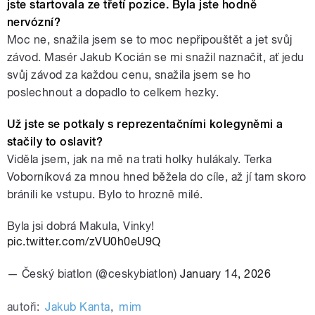
jste startovala ze třetí pozice. Byla jste hodně
nervózní?
Moc ne, snažila jsem se to moc nepřipouštět a jet svůj
závod. Masér Jakub Kocián se mi snažil naznačit, ať jedu
svůj závod za každou cenu, snažila jsem se ho
poslechnout a dopadlo to celkem hezky.
Už jste se potkaly s reprezentačními kolegyněmi a
stačily to oslavit?
Viděla jsem, jak na mě na trati holky hulákaly. Terka
Voborníková za mnou hned běžela do cíle, až jí tam skoro
bránili ke vstupu. Bylo to hrozně milé.
Byla jsi dobrá Makula, Vinky!
pic.twitter.com/zVU0h0eU9Q
— Český biatlon (@ceskybiatlon)
January 14, 2026
autoři:
Jakub Kanta
,
mim