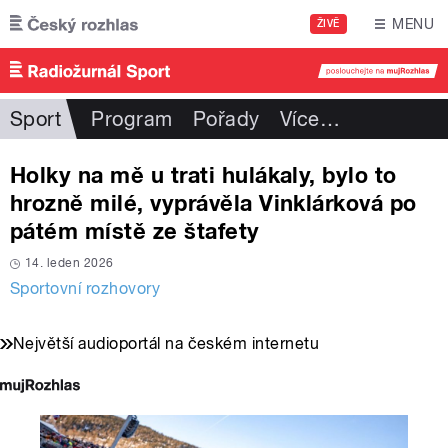
Přejít k hlavnímu obsahu
MENU
ŽIVĚ
Sport
Program
Pořady
Více
…
Holky na mě u trati hulákaly, bylo to
hrozně milé, vyprávěla Vinklárková po
pátém místě ze štafety
14. leden 2026
Sportovní rozhovory
Největší audioportál na českém internetu