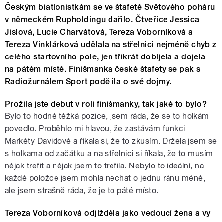
Českým biatlonistkám se ve štafetě Světového poháru
v německém Rupholdingu dařilo. Čtveřice Jessica
Jislová, Lucie Charvátová, Tereza Voborníková a
Tereza Vinklárková udělala na střelnici nejméně chyb z
celého startovního pole, jen třikrát dobíjela a dojela
na pátém místě. Finišmanka české štafety se pak s
Radiožurnálem Sport podělila o své dojmy.
Prožila jste debut v roli finišmanky, tak jaké to bylo?
Bylo to hodně těžká pozice, jsem ráda, že se to holkám
povedlo. Proběhlo mi hlavou, že zastávám funkci
Markéty Davidové a říkala si, že to zkusím. Držela jsem se
s holkama od začátku a na střelnici si říkala, že to musím
nějak trefit a nějak jsem to trefila. Nebylo to ideální, na
každé položce jsem mohla nechat o jednu ránu méně,
ale jsem strašně ráda, že je to páté místo.
Tereza Voborníková odjížděla jako vedoucí žena a vy