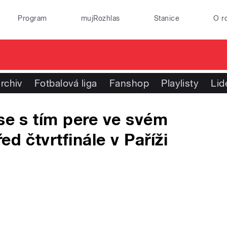
Program
mujRozhlas
Stanice
O r
rchiv
Fotbalová liga
Fanshop
Playlisty
Lid
 se s tím pere ve svém
ed čtvrtfinále v Paříži