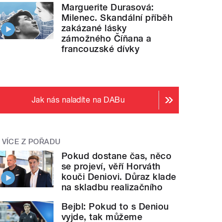
Marguerite Durasová:
Milenec. Skandální příběh
zakázané lásky
zámožného Číňana a
francouzské dívky
Jak nás naladíte na DABu
VÍCE Z POŘADU
Pokud dostane čas, něco
se projeví, věří Horváth
kouči Deniovi. Důraz klade
na skladbu realizačního
Bejbl: Pokud to s Deniou
vyjde, tak můžeme