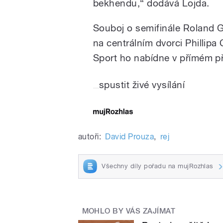
bekhendu,“ dodává Lojda.
Souboj o semifinále Roland
na centrálním dvorci Phillipa
Sport ho nabídne v přímém p
spustit živé vysílání
autoři:
David Prouza
,
rej
Všechny díly pořadu na mujRozhlas
MOHLO BY VÁS ZAJÍMAT