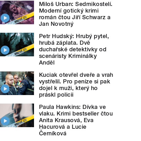
Miloš Urban: Sedmikostelí.
Moderní gotický krimi
román čtou Jiří Schwarz a
Jan Novotný
Petr Hudský: Hrubý pytel,
hrubá záplata. Dvě
duchařské detektivky od
scenáristy Kriminálky
Anděl
Kuciak otevřel dveře a vrah
vystřelil. Pro peníze si pak
dojel k muži, který ho
práskl policii
Paula Hawkins: Dívka ve
vlaku. Krimi bestseller čtou
Anita Krausová, Eva
Hacurová a Lucie
Černíková