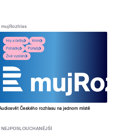
mujRozhlas
Hry a četby
Krimi
Pohádky
Pořady
Živé vysílání
Audiosvět Českého rozhlasu na jednom místě
NEJPOSLOUCHANĚJŠÍ