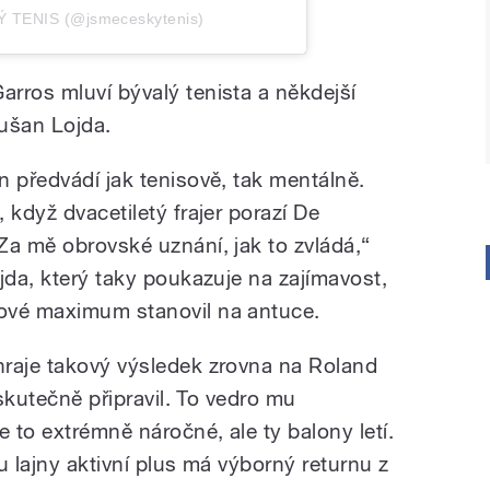
Ý TENIS (@jsmeceskytenis)
rros mluví bývalý tenista a někdejší
ušan Lojda.
n předvádí jak tenisově, tak mentálně.
 když dvacetiletý frajer porazí De
Za mě obrovské uznání, jak to zvládá,“
jda, který taky poukazuje na zajímavost,
ové maximum stanovil na antuce.
hraje takový výsledek zrovna na Roland
eskutečně připravil. To vedro mu
 to extrémně náročné, ale ty balony letí.
 u lajny aktivní plus má výborný returnu z