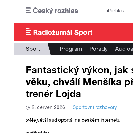
Přejít k hlavnímu obsahu
iRozhlas
Sport
Program
Pořady
Audioa
Fantastický výkon, jak
věku, chválí Menšíka př
trenér Lojda
2. červen 2026
Sportovní rozhovory
Největší audioportál na českém internetu