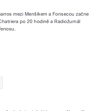
 Garros mezi Menšíkem a Fonsecou začne
 Chatriera po 20 hodině a Radiožurnál
řenosu.