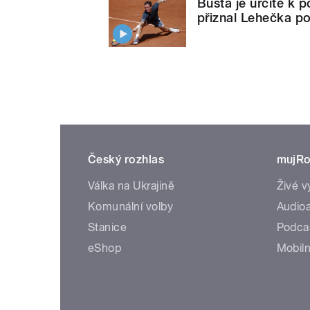
Busta je určitě k p
přiznal Lehečka po
Český rozhlas
mujRo
Válka na Ukrajině
Živé v
Komunální volby
Audioa
Stanice
Podca
eShop
Mobiln