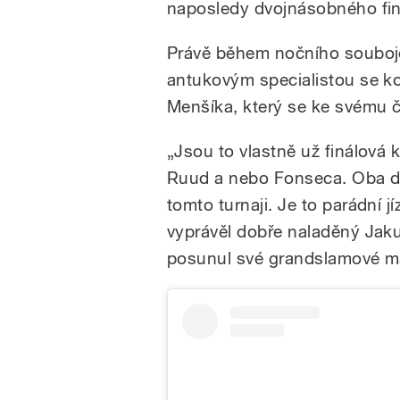
naposledy dvojnásobného fin
Právě během nočního souboj
antukovým specialistou se k
Menšíka, který se ke svému čt
„Jsou to vlastně už finálová ko
Ruud a nebo Fonseca. Oba dv
tomto turnaji. Je to parádní j
vyprávěl dobře naladěný Jakub
posunul své grandslamové 