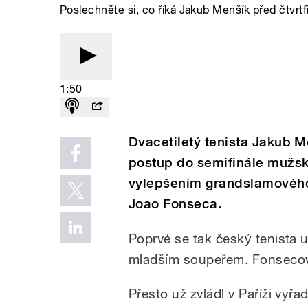
Poslechněte si, co říká Jakub Menšík před čtvr
1:50
Dvacetiletý tenista Jakub 
postup do semifinále mužsk
vylepšením grandslamového
Joao Fonseca.
Poprvé se tak český tenista 
mladším soupeřem. Fonsecovi 
Přesto už zvládl v Paříži vyř