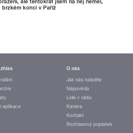
oražení, ale tentokrát jsem na něj neměl,
 brzkém konci v Paříž
zhlas
O nás
ysílání
Jak nás naladíte
rchiv
Nápověda
sty
Lidé v rádiu
í aplikace
Kariéra
Kontakt
Rozhlasový poplatek