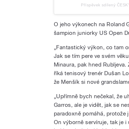
Příspěvek sdílený ČESK
O jeho výkonech na Roland Ga
šampion juniorky US Open D
„Fantastický výkon, co tam o
Jak se tím pere ve svém věku,
Minaura, pak hned Rubljeva. 
říká tenisový trenér Dušan Lo
že Menšík si nové grandslam
„Upřímně bych nečekal, že u
Garros, ale je vidět, jak se n
paradoxně pomáhá, protože je
On výborně servíruje, tak je i