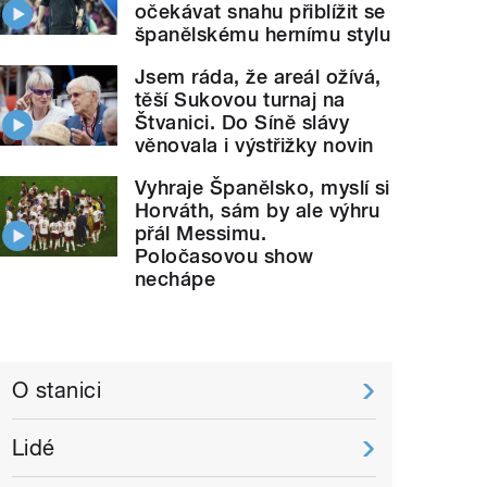
očekávat snahu přiblížit se
španělskému hernímu stylu
Jsem ráda, že areál ožívá,
těší Sukovou turnaj na
Štvanici. Do Síně slávy
věnovala i výstřižky novin
Vyhraje Španělsko, myslí si
Horváth, sám by ale výhru
přál Messimu.
Poločasovou show
nechápe
O stanici
Lidé