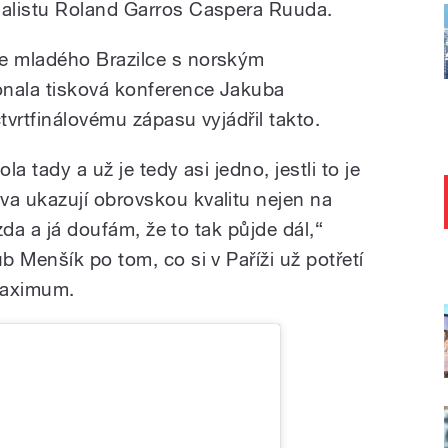
alistu Roland Garros Caspera Ruuda.
e mladého Brazilce s norským
onala tisková konference Jakuba
vrtfinálovému zápasu vyjádřil takto.
la tady a už je tedy asi jedno, jestli to je
a ukazují obrovskou kvalitu nejen na
ízda a já doufám, že to tak půjde dál,“
 Menšík po tom, co si v Paříži už potřetí
maximum.