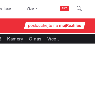
ozhlase
Více
ŽIVĚ
é
Kamery
O nás
Více
…