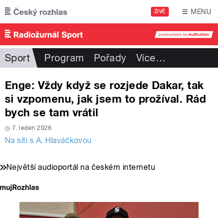
Přejít k hlavnímu obsahu
MENU
ŽIVĚ
Sport
Program
Pořady
Více
…
Enge: Vždy když se rozjede Dakar, tak
si vzpomenu, jak jsem to prožíval. Rád
bych se tam vrátil
7. leden 2026
Na síti s A. Hlaváčkovou
Největší audioportál na českém internetu