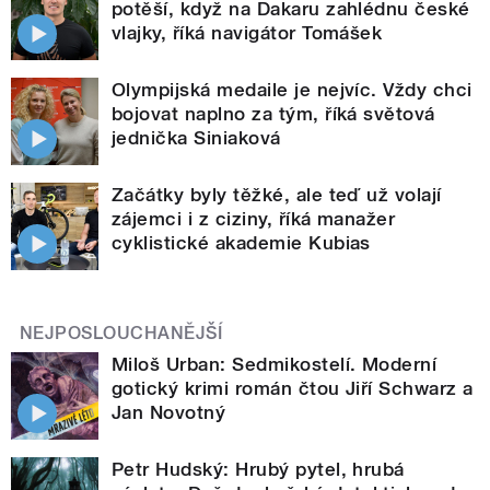
potěší, když na Dakaru zahlédnu české
vlajky, říká navigátor Tomášek
Olympijská medaile je nejvíc. Vždy chci
bojovat naplno za tým, říká světová
jednička Siniaková
Začátky byly těžké, ale teď už volají
zájemci i z ciziny, říká manažer
cyklistické akademie Kubias
NEJPOSLOUCHANĚJŠÍ
Miloš Urban: Sedmikostelí. Moderní
gotický krimi román čtou Jiří Schwarz a
Jan Novotný
Petr Hudský: Hrubý pytel, hrubá