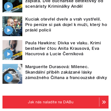
záplata. Dvě duchařské detektivky od
scenáristy Kriminálky Anděl
Kuciak otevřel dveře a vrah vystřelil.
Pro peníze si pak dojel k muži, který ho
práskl policii
Paula Hawkins: Dívka ve vlaku. Krimi
bestseller čtou Anita Krausová, Eva
Hacurová a Lucie Černíková
Marguerite Durasová: Milenec.
Skandální příběh zakázané lásky
zámožného Číňana a francouzské dívky
Jak nás naladíte na DABu