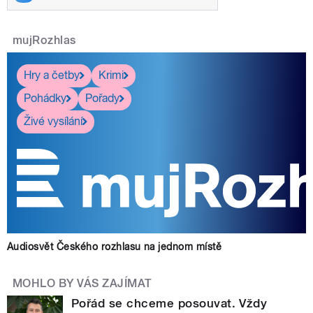
mujRozhlas
Hry a četby
Krimi
Pohádky
Pořady
Živé vysílání
Audiosvět Českého rozhlasu na jednom místě
MOHLO BY VÁS ZAJÍMAT
Pořád se chceme posouvat. Vždy