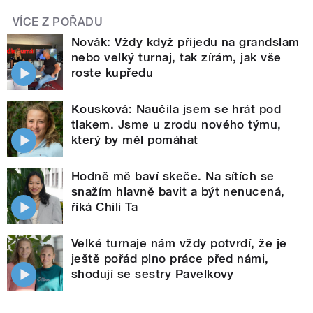
VÍCE Z POŘADU
Novák: Vždy když přijedu na grandslam
nebo velký turnaj, tak zírám, jak vše
roste kupředu
Kousková: Naučila jsem se hrát pod
tlakem. Jsme u zrodu nového týmu,
který by měl pomáhat
Hodně mě baví skeče. Na sítích se
snažím hlavně bavit a být nenucená,
říká Chili Ta
Velké turnaje nám vždy potvrdí, že je
ještě pořád plno práce před námi,
shodují se sestry Pavelkovy