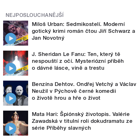
NEJPOSLOUCHANĚJŠÍ
Miloš Urban: Sedmikostelí. Moderní
gotický krimi román čtou Jiří Schwarz a
Jan Novotný
J. Sheridan Le Fanu: Ten, který tě
nespouští z očí. Mysteriózní příběh
o dávné lásce, vině a trestu
Benzína Dehtov. Ondřej Vetchý a Václav
Neužil v Pýchově černé komedii
o životě hrou a hře o život
Mata Hari: Špiónský životopis. Valérie
Zawadská v titulní roli dokudramatu ze
série Příběhy slavných