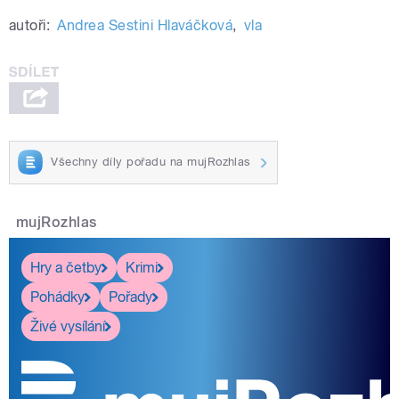
autoři:
Andrea Sestini Hlaváčková
,
vla
Všechny díly pořadu na mujRozhlas
mujRozhlas
Hry a četby
Krimi
Pohádky
Pořady
Živé vysílání