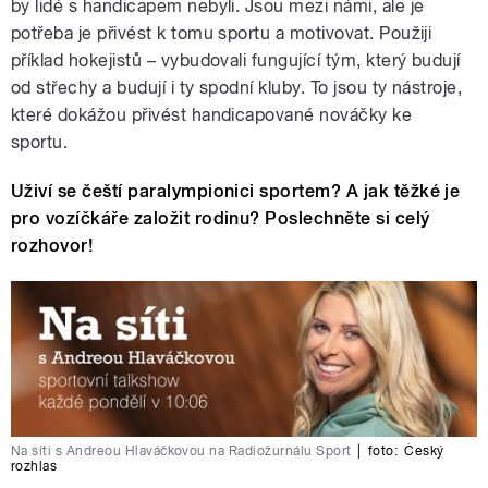
by lidé s handicapem nebyli. Jsou mezi námi, ale je
potřeba je přivést k tomu sportu a motivovat. Použiji
příklad hokejistů – vybudovali fungující tým, který budují
od střechy a budují i ty spodní kluby. To jsou ty nástroje,
které dokážou přivést handicapované nováčky ke
sportu.
Uživí se čeští paralympionici sportem?
A j
ak těžké je
pro vozíčkáře založit rodinu? Poslechněte si celý
rozhovor!
Na síti s Andreou Hlaváčkovou na Radiožurnálu Sport
|
foto:
Český
rozhlas