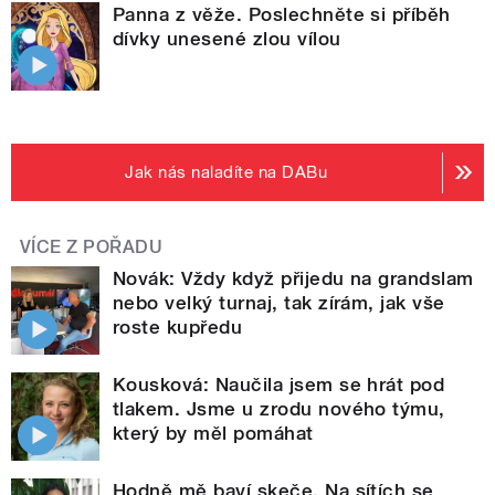
Panna z věže. Poslechněte si příběh
dívky unesené zlou vílou
Jak nás naladíte na DABu
VÍCE Z POŘADU
Novák: Vždy když přijedu na grandslam
nebo velký turnaj, tak zírám, jak vše
roste kupředu
Kousková: Naučila jsem se hrát pod
tlakem. Jsme u zrodu nového týmu,
který by měl pomáhat
Hodně mě baví skeče. Na sítích se