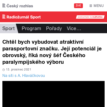
Přejít k hlavnímu obsahu
MENU
ŽIVĚ
Sport
Program
Pořady
Více
…
Chtěl bych vybudovat atraktivní
parasportovní značku. Její potenciál je
obrovský, říká nový šéf Českého
paralympijského výboru
13. prosinec 2021
Na síti s A. Hlaváčkovou