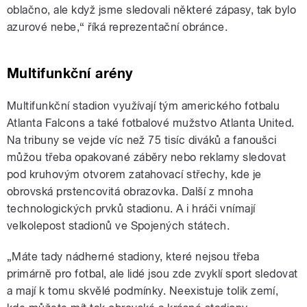
oblačno, ale když jsme sledovali některé zápasy, tak bylo
azurové nebe,“ říká reprezentační obránce.
Multifunkční arény
Multifunkční stadion využívají tým amerického fotbalu
Atlanta Falcons a také fotbalové mužstvo Atlanta United.
Na tribuny se vejde víc než 75 tisíc diváků a fanoušci
můžou třeba opakované záběry nebo reklamy sledovat
pod kruhovým otvorem zatahovací střechy, kde je
obrovská prstencovitá obrazovka. Další z mnoha
technologických prvků stadionu. A i hráči vnímají
velkolepost stadionů ve Spojených státech.
„Máte tady nádherné stadiony, které nejsou třeba
primárně pro fotbal, ale lidé jsou zde zvyklí sport sledovat
a mají k tomu skvělé podmínky. Neexistuje tolik zemí,