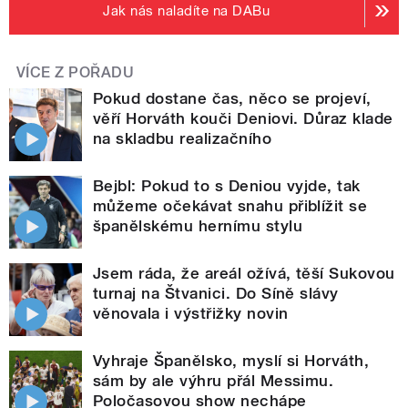
Jak nás naladíte na DABu
VÍCE Z POŘADU
Pokud dostane čas, něco se projeví,
věří Horváth kouči Deniovi. Důraz klade
na skladbu realizačního
Bejbl: Pokud to s Deniou vyjde, tak
můžeme očekávat snahu přiblížit se
španělskému hernímu stylu
Jsem ráda, že areál ožívá, těší Sukovou
turnaj na Štvanici. Do Síně slávy
věnovala i výstřižky novin
Vyhraje Španělsko, myslí si Horváth,
sám by ale výhru přál Messimu.
Poločasovou show nechápe