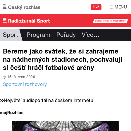
Přejít k hlavnímu obsahu
MENU
ŽIVĚ
Sport
Program
Pořady
Více
…
Bereme jako svátek, že si zahrajeme
na nádherných stadionech, pochvalují
si čeští hráči fotbalové arény
15. červen 2026
Sportovní rozhovory
Největší audioportál na českém internetu