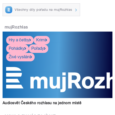
Všechny díly pořadu na mujRozhlas
mujRozhlas
Hry a četby
Krimi
Pohádky
Pořady
Živé vysílání
Audiosvět Českého rozhlasu na jednom místě