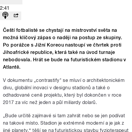
2:41
Čeští fotbalisté se chystají na mistrovství světa na
možná klíčový zápas o naději na postup ze skupiny.
Po porážce s Jižní Koreou nastoupí ve čtvrtek proti
Jihoafrické republice, která také na úvod turnaje
nebodovala. Hrát se bude na futuristickém stadionu v
Atlantě.
V dokumentu „contrastify" se mluví o architektonickém
divu, globální inovaci v designu stadionů a také o
odhadované ceně projektu, který byl dokončen v roce
2017 za víc než jeden a půl miliardy dolarů.
„Bude určitě zajímavé si tam zahrát nebo se jen podívat
na takové místo. Stadion je extrémně moderní a je jak z
jiné planety,“ těší se na futuristickou stavbu fyzioterapeut