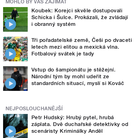
MOHLO BY VÁS ZAJÍMAT
Koubek: Korejci skvěle dostupovali
Schicka i Šulce. Prokázali, že zvládají
i obranný systém
Tři pořadatelské země, Češi po dvaceti
letech mezi elitou a mexická vlna.
Fotbalový svátek je tady
Vstup do šampionátu je stěžejní.
Národní tým by mohl udeřit ze
standardních situací, myslí si Kováč
NEJPOSLOUCHANĚJŠÍ
Petr Hudský: Hrubý pytel, hrubá
záplata. Dvě duchařské detektivky od
scenáristy Kriminálky Anděl