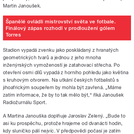
Martin Janoušek.
Španělé ovládli mistrovství světa ve fotbale.
Finálový zápas rozhodl v prodloužení gólem
Torres
Stadion vypadá zvenku jako poskládaný z hranatých
geometrických tvarů a jednou z jeho mnoha
inženýrských vymožeností je zatahovací střecha. Po
otevření osmi dílů vypadá z horního pohledu jako květina
s kruhovým otvorem. Na utkání českých fotbalistů s
jihoafrickým soupeřem by mohla být zavřená. „Máme
zatím informace, že by to tak mělo být,“ říká Janoušek
Radiožurnálu Sport.
A Martina Janouška doplňuje Jaroslav Zelený. „Bude to
asi ku prospěchu, protože hrajeme od dvanácti hodin,
kdy sluníčko pálí nejvíc. V předpovědi počasí je zatím