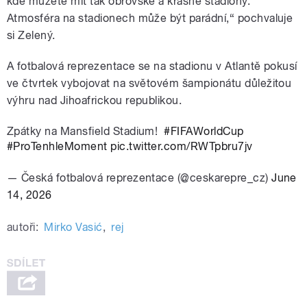
kde můžete mít tak obrovské a krásné stadiony.
Atmosféra na stadionech může být parádní,“ pochvaluje
si Zelený.
A fotbalová reprezentace se na stadionu v Atlantě pokusí
ve čtvrtek vybojovat na světovém šampionátu důležitou
výhru nad Jihoafrickou republikou.
Zpátky na Mansfield Stadium! ️
#FIFAWorldCup
#ProTenhleMoment
pic.twitter.com/RWTpbru7jv
— Česká fotbalová reprezentace (@ceskarepre_cz)
June
14, 2026
autoři:
Mirko Vasić
,
rej