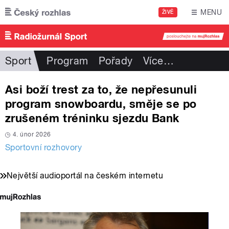
Přejít k hlavnímu obsahu
MENU
ŽIVĚ
Sport
Program
Pořady
Více
…
Asi boží trest za to, že nepřesunuli
program snowboardu, směje se po
zrušeném tréninku sjezdu Bank
4. únor 2026
Sportovní rozhovory
Největší audioportál na českém internetu