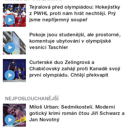
Tejralová před olympiádou: Hokejistky
z PWHL proti nám hrát nechtějí. Prý
jsme nepříjemný soupeř
Pokoje jsou studenější, ale prostorné,
komentuje ubytování v olympijské
vesnici Taschler
Curlerské duo Zelingrová a
Chabičovský zahájí proti Kanadě svojí
první olympiádu. Chtějí překvapit
NEJPOSLOUCHANĚJŠÍ
Miloš Urban: Sedmikostelí. Moderní
gotický krimi román čtou Jiří Schwarz a
Jan Novotný