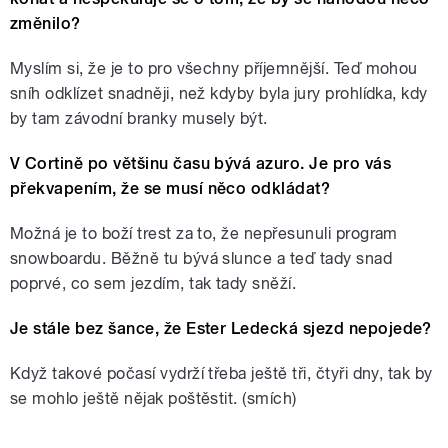
změnilo?
Myslím si, že je to pro všechny příjemnější. Teď mohou
sníh odklízet snadněji, než kdyby byla jury prohlídka, kdy
by tam závodní branky musely být.
V Cortině po většinu času bývá azuro. Je pro vás
překvapením, že se musí něco odkládat?
Možná je to boží trest za to, že nepřesunuli program
snowboardu. Běžně tu bývá slunce a teď tady snad
poprvé, co sem jezdím, tak tady sněží.
Je stále bez šance, že Ester Ledecká sjezd nepojede?
Když takové počasí vydrží třeba ještě tři, čtyři dny, tak by
se mohlo ještě nějak poštěstit. (smích)