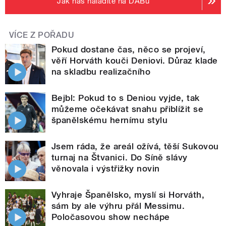
Jak nás naladíte na DABu
VÍCE Z POŘADU
Pokud dostane čas, něco se projeví,
věří Horváth kouči Deniovi. Důraz klade
na skladbu realizačního
Bejbl: Pokud to s Deniou vyjde, tak
můžeme očekávat snahu přiblížit se
španělskému hernímu stylu
Jsem ráda, že areál ožívá, těší Sukovou
turnaj na Štvanici. Do Síně slávy
věnovala i výstřižky novin
Vyhraje Španělsko, myslí si Horváth,
sám by ale výhru přál Messimu.
Poločasovou show nechápe