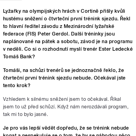
Lyžařky na olympijských hrách v Cortině přišly kvůli
hustému sněžení o čtvrteční první trénink sjezdu. Řekl
to hlavní ředitel závodu z Mezinárodní lyžařské
federace (FIS) Peter Gerdol. Další tréninky jsou
naplánované na pátek a sobotu, závod je na programu
v neděli. Co si o rozhodnutí myslí trenér Ester Ledecké
Tomáš Bank?
Tomáši, na schůzi trenérů se jednoznačně řeklo, že
čtvrteční první trénink sjezdu nebude. Očekával jste
tento krok?
Vzhledem k silnému sněžení jsem to očekával. Říkal
jsem to už před schůzí. Když nám nerozdávali program,
tak mi to bylo jasné.
Je pro vás lepší vědět dopředu, že se trénink nebude
konat a nespekuluje se o tom, že by se náhodou něco